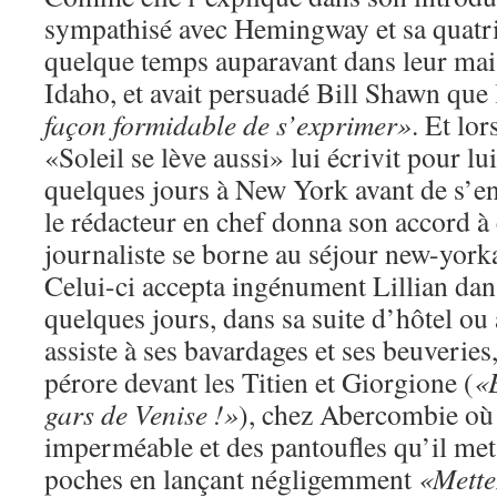
sympathisé avec Hemingway et sa qua
quelque temps auparavant dans leur ma
Idaho, et avait persuadé Bill Shawn que 
façon formidable de s’exprimer»
. Et lo
«Soleil se lève aussi» lui écrivit pour lui
quelques jours à New York avant de s’e
le rédacteur en chef donna son accord à 
journaliste se borne au séjour new-yorka
Celui-ci accepta ingénument Lillian dan
quelques jours, dans sa suite d’hôtel ou
assiste à ses bavardages et ses beuveri
pérore devant les Titien et Giorgione (
«E
gars de Venise !»
), chez Abercombie où 
imperméable et des pantoufles qu’il met 
poches en lançant négligemment
«Mette