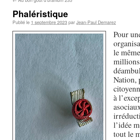
Phaléristique
Publié le
1 septembre 2023
par
Jean-Paul Demarez
Pour une 
organisa
le même 
millions
déambulé
Nation, 
citoyenn
à l’exce
asociaux
irréduct
l’idée 
tout le 