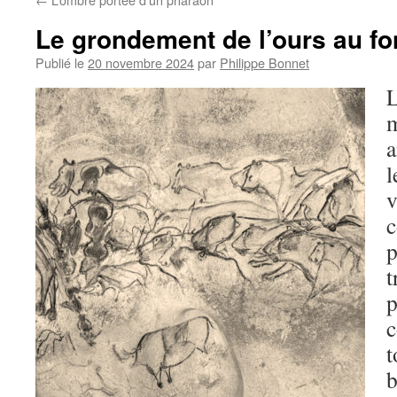
Le grondement de l’ours au fon
Publié le
20 novembre 2024
par
Philippe Bonnet
L
m
a
l
v
c
p
t
p
c
t
b