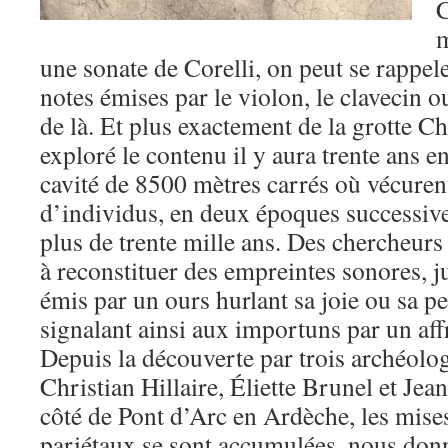
C
m
une sonate de Corelli, on peut se rappele
notes émises par le violon, le clavecin o
de là. Et plus exactement de la grotte C
exploré le contenu il y aura trente ans 
cavité de 8500 mètres carrés où vécure
d’individus, en deux époques successives
plus de trente mille ans. Des chercheurs
à reconstituer des empreintes sonores, ju
émis par un ours hurlant sa joie ou sa pe
signalant ainsi aux importuns par un af
Depuis la découverte par trois archéolo
Christian Hillaire, Éliette Brunel et Je
côté de Pont d’Arc en Ardèche, les mises
pariétaux se sont accumulées, nous don